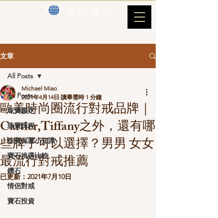
文章
All Posts
Michael Miao
All Posts
2021年4月14日
讀畢需時 1 分鐘
歐美時尚圈流行對戒品牌｜
珠寶鑑定
Cartier,Tiffany之外，還有哪
珠寶課程
些牌子可以選擇？男男 女女
珠寶保養小知識
寶石挑選比較
最流行對戒推薦
鑽石
已更新：
2021年7月10日
情侶對戒
寶石投資