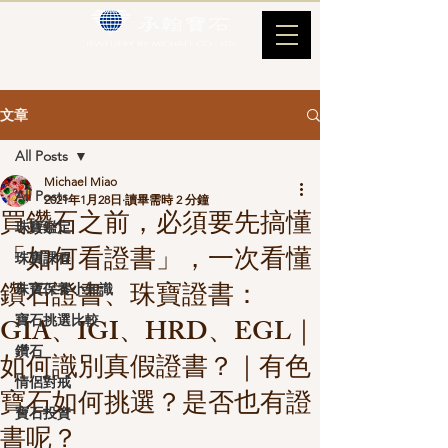
文章
All Posts
Michael Miao
All Posts
2021年1月28日
讀畢需時 2 分鐘
買鑽石之前，必須要先搞懂
珠寶鑑定
「如何看證書」，一次看懂
珠寶課程
鑽石證書、珠寶證書：
珠寶保養小知識
寶石挑選比較
GIA、IGI、HRD、EGL｜
鑽石
如何識別真假證書？｜有色
情侶對戒
寶石如何挑選？是否也有證
寶石投資
書呢？