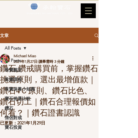
文章
All Posts
Michael Miao
All Posts
2021年1月27日
讀畢需時 3 分鐘
鑽石,鑽戒購買前，掌握鑽石
珠寶鑑定
挑選原則，選出最增值款｜
珠寶課程
鑽石4Ｃ原則、鑽石比色、
珠寶保養小知識
寶石挑選比較
鑽石切工｜鑽石合理報價如
鑽石
何看？｜鑽石證書認識
情侶對戒
已更新：
2021年1月29日
寶石投資