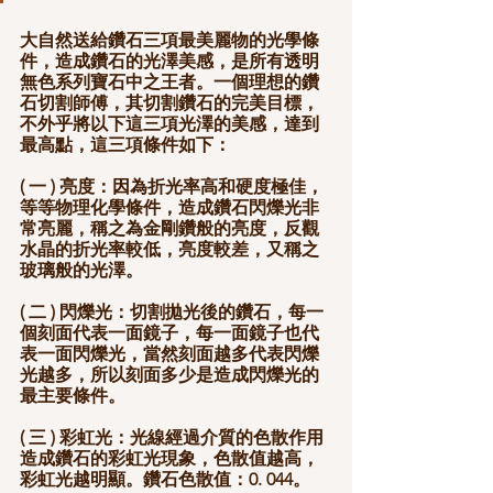
大自然送給鑽石三項最美麗物的光學條
件，造成鑽石的光澤美感，是所有透明
無色系列寶石中之王者。一個理想的鑽
石切割師傅，其切割鑽石的完美目標，
不外乎將以下這三項光澤的美感，達到
最高點，這三項條件如下：
( 一 ) 亮度：因為折光率高和硬度極佳，
等等物理化學條件，造成鑽石閃爍光非
常亮麗，稱之為金剛鑽般的亮度，反觀
水晶的折光率較低，亮度較差，又稱之
玻璃般的光澤。
( 二 ) 閃爍光：切割拋光後的鑽石，每一
個刻面代表一面鏡子，每一面鏡子也代
表一面閃爍光，當然刻面越多代表閃爍
光越多，所以刻面多少是造成閃爍光的
最主要條件。
( 三 ) 彩虹光：光線經過介質的色散作用
造成鑽石的彩虹光現象，色散值越高，
彩虹光越明顯。鑽石色散值：0. 044。