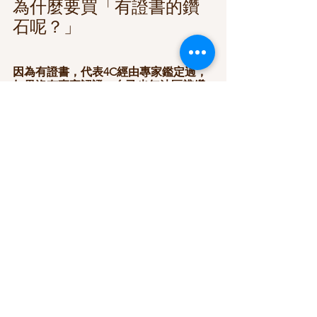
為什麼要買「有證書的鑽
石呢？」
因為有證書，代表4C經由專家鑑定過，
如果沒有專家認證、自己也無法區辨鑽
石程度，就很有可能會被商家亂報價。
同時，沒有證書的鑽石，未來在市場上
要脫手，也不太容易！就需要自己將鑽
石送去認證！
證書的閱讀、真偽識別，有是另外一門
學問！
珠寶鑑定
鑽戒
鑽石
GIA
4C
珠寶鑑定
寶石挑選比較
鑽石