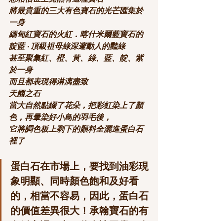
將最貴重的三大有色寶石的光芒匯集於
一身
緬甸紅寶石的火紅．喀什米爾藍寶石的
靛藍 ‧ 頂級祖母綠深邃動人的豔綠
甚至聚集紅、橙、黃、綠、藍、靛、紫
於一身
而且都表現得淋漓盡致
天國之石
當大自然點綴了花朵，把彩虹染上了顏
色，再暈染好小鳥的羽毛後，
它將調色板上剩下的顏料全灑進蛋白石
裡了
蛋白石在市場上，要找到油彩現
象明顯、同時顏色飽和及好看
的，相當不容易，因此，蛋白石
的價值差異很大！承翰寶石的有