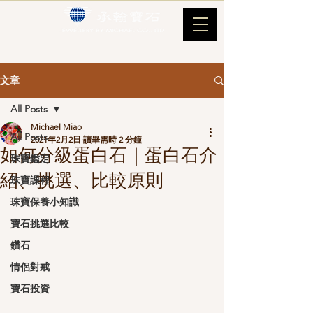
文章
All Posts
Michael Miao
All Posts
2021年2月2日
讀畢需時 2 分鐘
如何分級蛋白石｜蛋白石介
珠寶鑑定
紹、挑選、比較原則
珠寶課程
珠寶保養小知識
寶石挑選比較
鑽石
情侶對戒
寶石投資