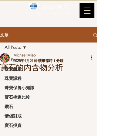
文章
All Posts
Michael Miao
All Posts
2023年4月21日
讀畢需時 1 分鐘
寶石的內含物分析
珠寶鑑定
珠寶課程
珠寶保養小知識
寶石挑選比較
鑽石
情侶對戒
寶石投資