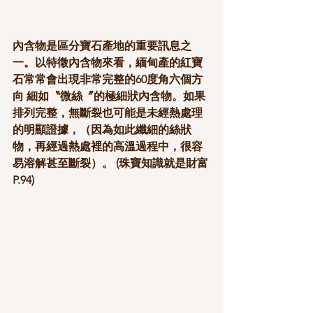
內含物是區分寶石產地的重要訊息之
一。以特徵內含物來看，緬甸產的紅寶
石常常會出現非常完整的60度角六個方
向 細如〝微絲〞的極細狀內含物。如果
排列完整，無斷裂也可能是未經熱處理
的明顯證據，（因為如此纖細的絲狀
物，再經過熱處裡的高溫過程中，很容
易溶解甚至斷裂）。 (珠寶知識就是財富
P.94)