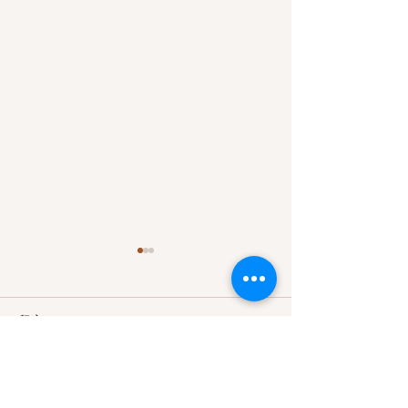
留言
染色 紫翡 的 螢
撰寫留言......
〝橙〞粉紅色系列寶石 蓮