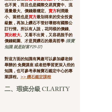
也不黃，而且也是國際交易買賣中、流
通量最大、價錢最穩定、
賣方
利潤最
小、當然也是
買方
最划得來的安全投資
級數，再加上鑽石不管好壞都有國際公
訂行情。所以有人說，花同樣的價錢、
買比較大
、又看不出黃，又容易脫手的
價錢範圍、才是買鑽石的最高哲學 
(珠寶
知識 就是財富P29-37)
對這方面的知識有興趣可以參加繆老師
舉辦的 免費講座 或者想學習更深入些的
知識，也可參考承翰寶石鑑定中心的專
業課程。
>> 鑽石鑑定課程
二、瑕疵分級 CLARITY