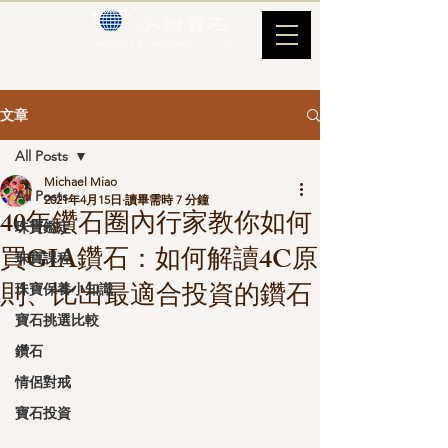
文章
All Posts
Michael Miao
All Posts
2021年4月15日
讀畢需時 7 分鐘
40年鑽石圈內行家教你如何
珠寶鑑定
買GIA鑽石：如何解讀4C原
珠寶課程
則、比出最適合投資的鑽石
珠寶保養小知識
寶石挑選比較
鑽石
情侶對戒
寶石投資