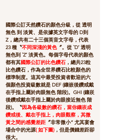
國際公訂天然鑽石的顏色分級，從 透明
無色 到 淡黃、是依據英文字母的 D到
Z，總共有二十三個英音文字母，代表
23 種〝
不同深淺的黃色
〞。從 ‵D′ 透明
無色到 ‵Z′ 淡黃色。每個字母代表的顏色
都有其
國際公訂的比色鑽石
，總共23粒
比色鑽石，作為全世界鑽石比較顏色的
標準制度。這其中最受投資者歡迎的六
個顏色投資級數就是 DEF (鑲嵌後鑽戒戴
在手指上屬於肉眼無色 階段)。GHI (鑲崁
後鑽戒戴在手指上屬於肉眼接近無色 階
段)。〝
因為各級數的鑽石，當你鑲崁成
鑽戒後、戴在手指上，肉眼觀察，其微
黃之間的感覺差距
〞非常微小” 尤其宴會
場合中的光源
( 如下圖)
，但是價錢差距卻
很大。