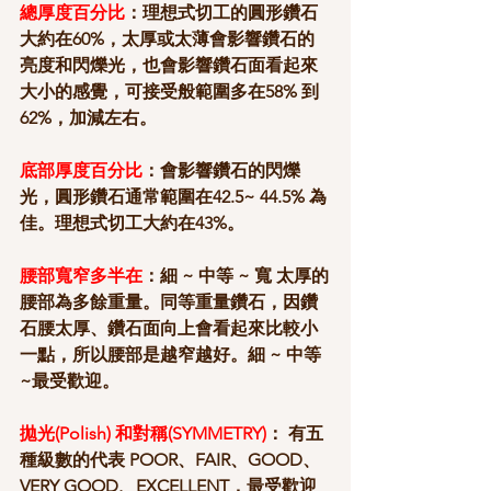
總厚度百分比
：理想式切工的圓形鑽石
大約在60%，太厚或太薄會影響鑽石的
亮度和閃爍光，也會影響鑽石面看起來
大小的感覺，可接受般範圍多在58% 到
62%，加減左右。
底部厚度百分比
：會影響鑽石的閃爍
光，圓形鑽石通常範圍在42.5~ 44.5% 為
佳。理想式切工大約在43%。
腰部寬窄多半在
：細 ~ 中等 ~ 寬 太厚的
腰部為多餘重量。同等重量鑽石，因鑽
石腰太厚、鑽石面向上會看起來比較小
一點，所以腰部是越窄越好。細 ~ 中等
~最受歡迎。
拋光(Polish) 和對稱(SYMMETRY)
： 有五
種級數的代表 POOR、FAIR、GOOD、
VERY GOOD、EXCELLENT，最受歡迎