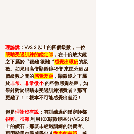
理論說
：VVS 2 以上的四個級數，一位 
眼睛受過訓練的鑑定師
，在十倍放大鏡
之下屬於〝很難 很難〞
感覺出瑕疵
的級
數。如果用高倍顯微鏡45倍 來區分這四
個級數之間的
感覺差距
，顯微鏡之下屬
於
非常、非常微小
 的些微感覺差距，如
果針對於眼睛未受過訓練消費者？那可
更難了！！根本不可能感覺出差距！
但是
理論沒有說
：有訓練過的鑑定師都
很難、很難
 利用10X顯微鏡區分VVS 2 以
上的鑽石，那麼未經過訓練的消費者、
更困難用肉眼感覺出其
微小的差距
。感