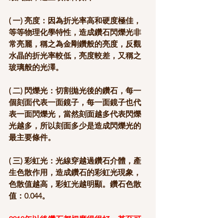
( 一) 亮度：因為折光率高和硬度極佳，
等等物理化學特性，造成鑽石閃爍光非
常亮麗，稱之為金剛鑽般的亮度，反觀
水晶的折光率較低，亮度較差，又稱之
玻璃般的光澤。
( 二) 閃爍光：切割拋光後的鑽石，每一
個刻面代表一面鏡子，每一面鏡子也代
表一面閃爍光，當然刻面越多代表閃爍
光越多，所以刻面多少是造成閃爍光的
最主要條件。
( 三) 彩虹光：光線穿越過鑽石介體，產
生色散作用，造成鑽石的彩虹光現象，
色散值越高，彩虹光越明顯。鑽石色散
值：0.044。