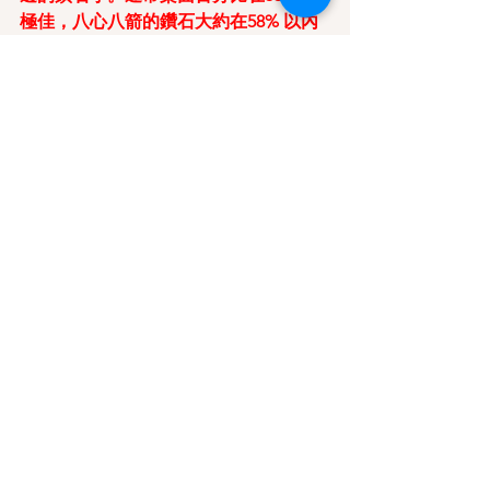
極佳，八心八箭的鑽石大約在58% 以內
的桌面。
其實60%已經算是挑剔，彩虹
光也很好，65% 以上的桌面彩虹光會比
較弱。 實際上53~60% 的桌面百分比，
七彩光在肉眼觀察之下、其感覺差距是
非常小的。
對這方面的知識有興趣可以
參加繆老師舉辦的 免費講座 或者想學習
更深入些的知識，也可參考承翰寶石鑑
定中心的專業課程。
四、重量分級 CARAT
1克拉（ct) = 0.2 公克 （g） ，
1g = 5 ct
精準一克拉等於零點二公克，甚至精密