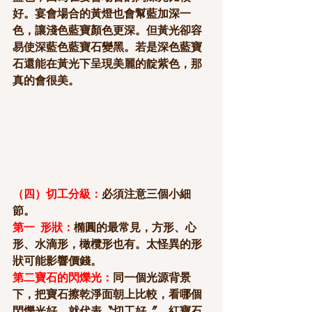
好。宴會場合的黃燈也會幫藍加深一
色，讓淺色藍寶顏色更深。但黃光卻容
易使深藍色藍寶石變黑。若是深色藍寶
石還能在黃光下呈現美麗的靛紫色，那
真的會很美。
（四）切工分級：
必須注意三個小細
節。
第一  形狀：
橢圓的最常見，方形、心
形、水滴形，橄欖形也有。太怪異的形
狀可能影響價錢。
第二寶石的閃爍光：
同一個光源背景
下，把寶石擦乾淨面朝上比較，看哪個
閃爍光好，就代表〝切工好〞。紅寶石