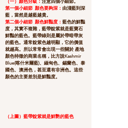
（一）顏色分級：
注意四個小細節。 
第一個小細節  顏色要夠深：
由淺藍到深
藍，當然是越藍越貴。
第二個小細節  顏色鮮豔度：
藍色的鮮豔
度，其實不複雜，藍帶靛紫就是藍寶石
鮮豔的藍色。藍帶綠則是屬於帶暗帶灰
的藍色。通常靛紫色越明顯，它的價值
就越高。所以常常會出現一些關於 產地 
顏色特徵的商業名稱，比方說Kashmir 
Blue(喀什米爾藍)、緬甸色、錫蘭色、泰
國色、澳洲色，甚至還有非洲色。這些
顏色的主要差別是鮮豔度。
（上圖）藍帶靛紫就是鮮艷的藍色