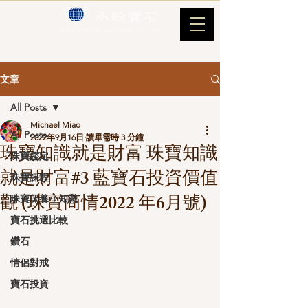
文章
All Posts
Michael Miao
All Posts
2022年9月16日
讀畢需時 3 分鐘
珠寶知識就是財富 珠寶知識
珠寶鑑定
就是財富#3 藍寶石投資價值
珠寶課程
觀 (珠寶商情2022 年6月號)
珠寶保養小知識
寶石挑選比較
鑽石
情侶對戒
寶石投資