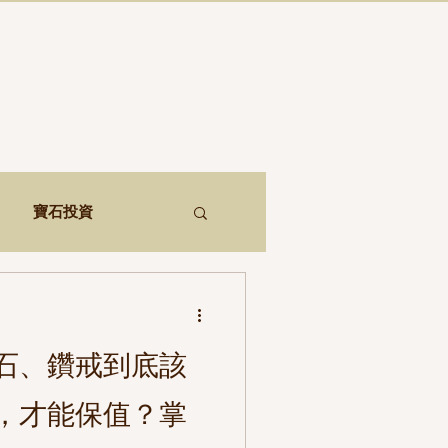
鑑定資料
寶石投資
石、鑽戒到底該
，才能保值？掌