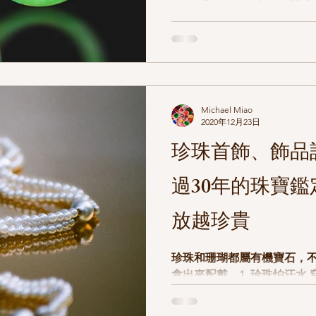
方式，我們珠寶店一般有以下
品、將裂處重新接合。可以
師，加上小飾
Michael Miao
2020年12月23日
珍珠首飾、飾品
過30年的珠寶
放越珍貴
珍珠和珊瑚都屬有機寶石，
拿出來配戴。1. 珍珠怕汗水
乾淨柔軟的毛巾用清水沾濕
風乾後保存 2. 避免接觸化