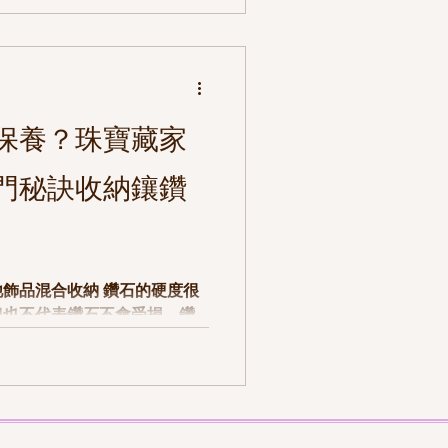
珠表面侵蝕受損 3. 一定要
保養？珠寶藏家
門秘訣收納鑲鑽
合收納 鑽石的硬度很
但也不代表鑽石不會受損，鑽
被刮傷刮花的。已鑲的鑽石飾
鬆脫，所以建議將鑽石獨立放
，必秒刮花及碰到化學物質用夾