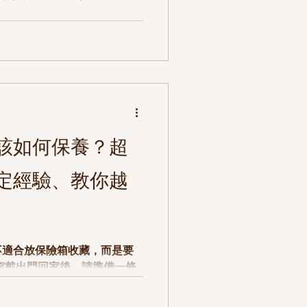
幾個方式：1. 設計鑲嵌小飾
把原本斷裂的部分，交給設計
該如何保養？超
鑑定經驗、教你越
不適合放保險箱收藏，而是要
 穿戴出門回家後，請準備一條
擦拭珍珠表面，擦乾淨後自然
學物質 化完妝、噴完髮膠跟香水