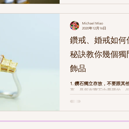
後，再配戴珍珠，才不會造成珍
單
Michael Miao
2020年12月16日
鑽戒、婚戒如何
秘訣教你幾個獨
飾品
1. 鑽石獨立存放，不要跟其他飾品混
高，是所有寶石中最硬的，
石與其它鑽石碰撞，也是會
品，有可能導致鑲嵌受損或
在首飾盒內2. 使用夾鏈袋
鏈袋妥善