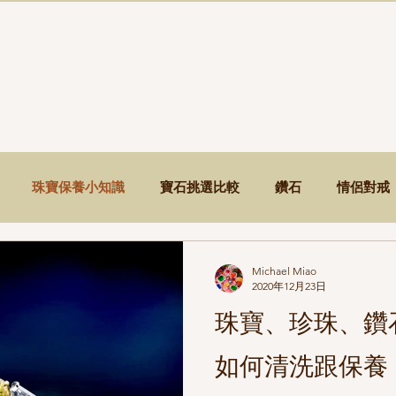
首頁
鑽石寶石
婚戒對戒
珠寶鑑定
關於承翰
珠寶保養小知識
寶石挑選比較
鑽石
情侶對戒
Michael Miao
2020年12月23日
珠寶、珍珠、鑽
如何清洗跟保養