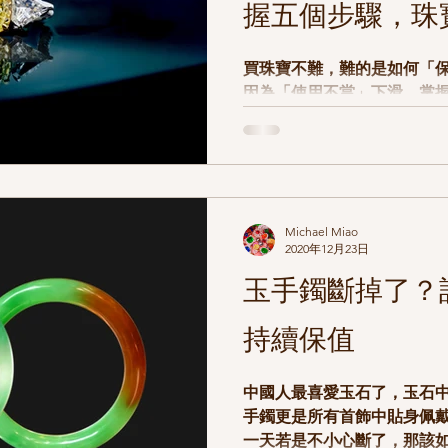
握五個步驟，珠
買珠寶不難，難的是如何「
因為「使用不當」下滑，掌
門後立刻出來，珠寶價值不流失！ 步驟一：使
劑清洗 這邊有一個很重要的重點，「千萬不能在洗手台
上」清洗，很多狀況都是不
萬的鑽石就這樣流到下水
Michael Miao
2020年12月23日
玉手鐲斷掉了？
持續保值
中國人最喜愛玉石了，玉石
手鐲更是所有首飾中貼身佩
一天若是不小心斷了，那該如