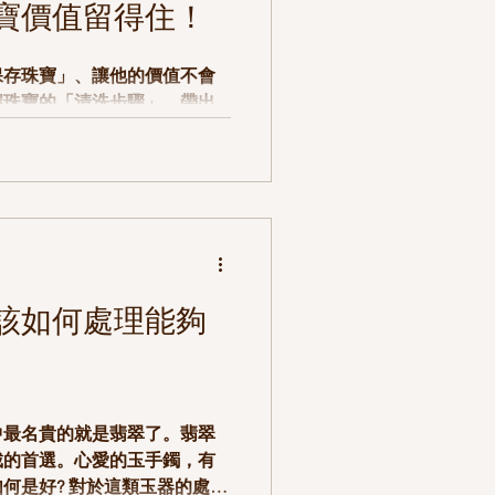
寶價值留得住！
保存珠寶」、讓他的價值不會
握珠寶的「清洗步驟」，帶出
用中性清潔
小心手滑、水流變強，價值百
該如何處理能夠
中最名貴的就是翡翠了。翡翠
戴的首選。心愛的玉手鐲，有
何是好? 對於這類玉器的處理